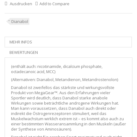
Ausdrucken
Add to Compare
Dianabol
MEHR INFOS
BEWERTUNGEN
(enthält auch: nicotinamide, dicalcium phosphate,
octadecanoic acid, MCC)
(Alternativen: Dianabol, Metandienon, Metandrostenolon)
Danabol ist zweifellos das stärkste und wirkungsvollste
Produkt von MegaGear™. Aus den Erfahrungen vieler
Sportler wird deutlich, dass Danabol starke anabole
Wirkungen sowie beträchtliche androgene Wirkungen hat.
Man kann voraussetzen, dass Danabol auch direkt oder
indirekt die Östrogenrezeptoren stimuliert, weil das
Muskelwachstum wirklich extrem ist – es kommt also auch zu
einer bestimmten Wasseransammlung in den Muskeln (außer
der Synthese von Aminosäuren).
Danabol ist nicht für aeroben Sport geeignet und auch nicht