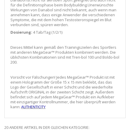
für die Definitionsphase beim Bodybuilding.Unerwünschte
Wirkungen von Danabol sind nicht bekannt, auch wenn man
annehmen kann, dass einige Anwender die verschiedenen
Symptome, die mit dem hohen Testosteronspiegel im Blut
verbunden sind, spüren werden.
Dosierung:
4 Tab/Tag (1/2/1)
Dieses Mittel kann gemäß den Trainingszielen des Sportlers
mit anderen MegaGear™ Produkten kombiniert werden. Die
üblichsten Kombinationen sind mit Tren-bol 100 und Boldo-bol
200.
Vorsicht vor Fälschungen! Jedes MegaGear™ Produkt ist mit
einem Hologramm der Größe 15 x 15 mm beklebt, das das
Logo der Gesellschaft in einer Schicht und die wiederholte
Aufschrift ORIGINAL in der zweiten Schicht zeigt. Außerdem
befindet sich auf jedem MegaGear™ Produkt ein Aufkleber
mit einzigartiger Kontrollnummer, die hier überprüft werden
kann:
AUTHENTICITY
20 ANDERE ARTIKEL IN DER GLEICHEN KATEGORIE: