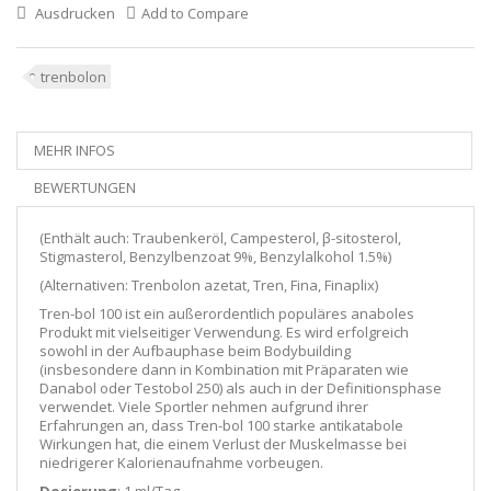
Ausdrucken
Add to Compare
trenbolon
MEHR INFOS
BEWERTUNGEN
(Enthält auch: Traubenkeröl, Campesterol, β-sitosterol,
Stigmasterol, Benzylbenzoat 9%, Benzylalkohol 1.5%)
(Alternativen: Trenbolon azetat, Tren, Fina, Finaplix)
Tren-bol 100 ist ein außerordentlich populäres anaboles
Produkt mit vielseitiger Verwendung. Es wird erfolgreich
sowohl in der Aufbauphase beim Bodybuilding
(insbesondere dann in Kombination mit Präparaten wie
Danabol oder Testobol 250) als auch in der Definitionsphase
verwendet. Viele Sportler nehmen aufgrund ihrer
Erfahrungen an, dass Tren-bol 100 starke antikatabole
Wirkungen hat, die einem Verlust der Muskelmasse bei
niedrigerer Kalorienaufnahme vorbeugen.
Dosierung
: 1 ml/Tag