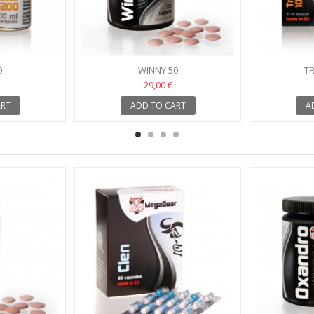
0
WINNY 50
TR
29,00 €
ART
ADD TO CART
A