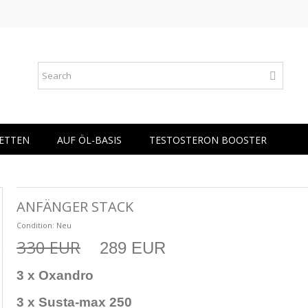
ETTEN
AUF ÖL-BASIS
TESTOSTERON BOOSTER
ANFÄNGER STACK
Condition:
Neu
330 EUR
289 EUR
3 x Oxandro
3 x Susta-max 250