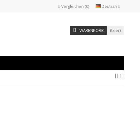
Vergleichen
(
0
)
Deutsch
WARENKORB
(Leer)