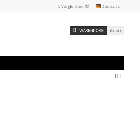
Vergleichen
(
0
)
Deutsch
WARENKORB
(Leer)