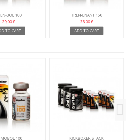
EN-BOL 100
TREN-ENANT 150
29,00 €
38,00 €
DD TO CART
ADD TO CART
IMOBOL 100
KICKBOXER STACK