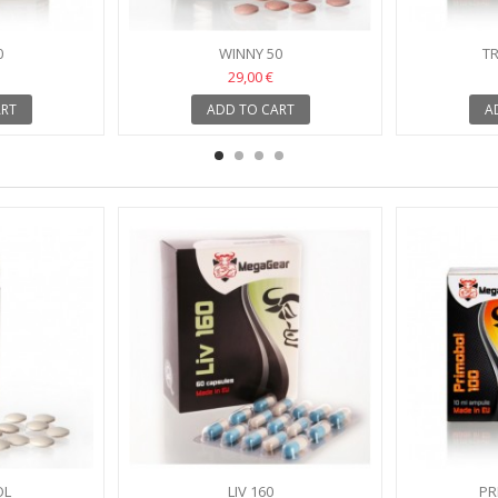
0
WINNY 50
TR
29,00 €
ART
ADD TO CART
A
OL
LIV 160
PR