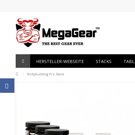
HERSTELLER-WEBSEITE
STACKS
TABL
Bodybuilding Pro Stack