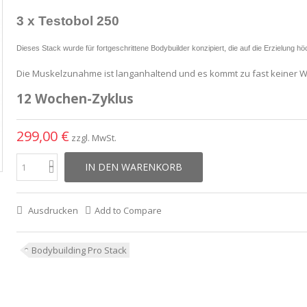
3 x Testobol 250
Dieses Stack wurde für fortgeschrittene Bodybuilder konzipiert, die auf die Erzielung h
Die Muskelzunahme ist langanhaltend und es kommt zu fast keiner 
12 Wochen-Zyklus
299,00 €
zzgl. MwSt.
IN DEN WARENKORB
Ausdrucken
Add to Compare
Bodybuilding Pro Stack