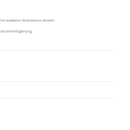
öchst qualitativer Muskelmasse abzielen.
Wassereinlagerung.