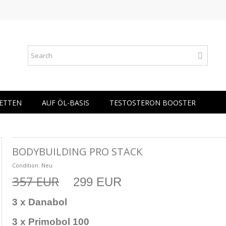
ETTEN
AUF ÖL-BASIS
TESTOSTERON BOOSTER
BODYBUILDING PRO STACK
Condition:
Neu
357 EUR
299 EUR
3 x Danabol
3 x Primobol 100