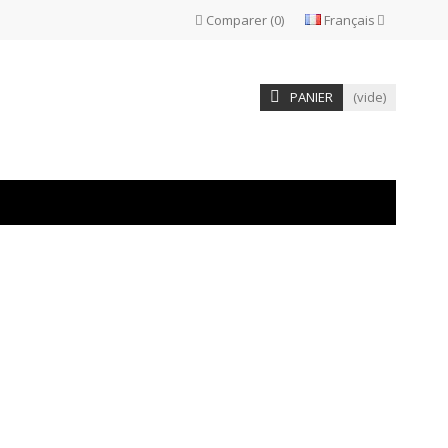
Comparer
(
0
)
Français
PANIER
(vide)