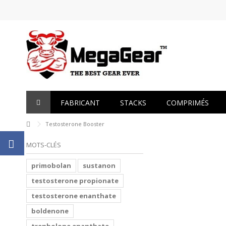
FABRICANT
STACKS
COMPRIMÉS
Testosterone Booster
MOTS-CLÉS
primobolan
sustanon
testosterone propionate
testosterone enanthate
boldenone