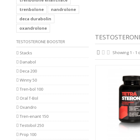
trenbolone enanthate
trenbolone
nandrolone
deca durabolin
oxandrolone
TESTOSTERON
TESTOSTERONE BOOSTER
Showing 1 - 1 o
Stacks
Danabol
Deca 200
Winny 50
Tren-bol 100
Oral T-Bol
Oxandro
Tren-enant 150
Testobol 250
Prop 100